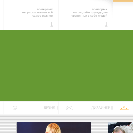
во-первых
во-вторых
мы рассказываем всё
мы создаём одежду для
самое важное
уверенных в себе людей